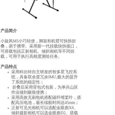
产品简介
小旋风M5小巧轻便，脚架和机臂可快拆折
叠，易于携带。采用新一代挂载快拆接口，
可搭载包括正射相机、倾斜相机等不同挂
载，可用于执行高精度测绘任务。
产品特点
采用科比特自主研发的智多星飞控系
统，具备双余度冗余IMU,极大的提升
了系统的稳定性；
折叠后采用背包式包装，为单兵山区
作业做到极致便携；
采用高效无刷电机搭配碳纤维桨叶，搭
配高压电池，最长续航时间达45min；
正射可见光相机可以选配金眼彪X6、
倾斜摄影相机可以选金眼彪D2、搭载