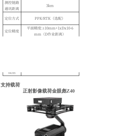
测控链路
3km
通讯距离
定位方式
PPK/RTK
（选配）
平面精度:
±10mm+1xDx10-6
定位精度
mm（D
作业距离）
抗风能力
5级
工作温度
-20〜60℃
防尘防水
IP54
级别
支持载荷
正射影像载荷金眼彪Z40