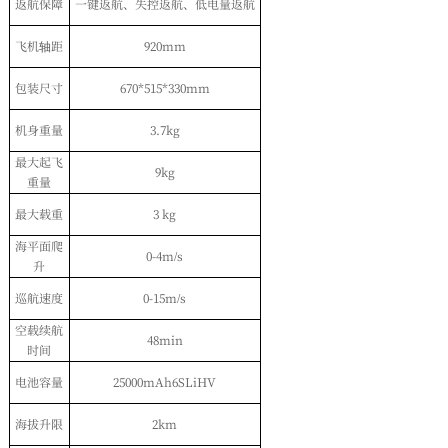
返航保障
一键返航、失控返航、低电量返航
飞机轴距
920mm
包装尺寸
670*515*330mm
机身重量
3.7kg
最大起飞
9kg
重量
最大载重
3 kg
海平面爬
0-4m/s
升
巡航速度
0-15m/s
空载续航
48min
时间
电池容量
25000mAh6SLiHV
海拔升限
2km