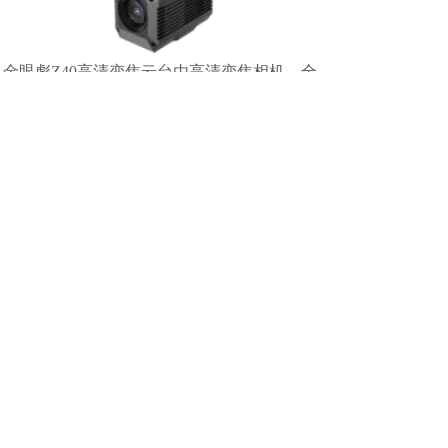
金眼彪Z40高清变焦云台由高清变焦相机、全
铝合金外壳的三轴减震云台构成；
定制光学变焦镜头，有效像素2500万，成像
更清晰；
使用最新FOC无刷电机，响应更迅速；
光学防抖+工业级三轴减震云台，保证图像更
稳定；
具备指点移动、手势移动、指点变焦、指点
聚焦等功能，有更好的巡检监控操作体验
正射影像载荷
金眼彪X6